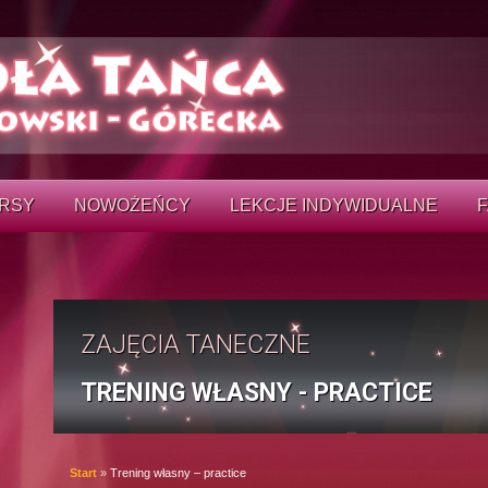
RSY
NOWOŻEŃCY
LEKCJE INDYWIDUALNE
E KURSY TAŃCA
SALA TAN
F
LE
ŃCA
TURNIEJE
F
E KURSY TAŃCA
ZAJĘCIA TANECZNE
OBOZY TA
F
PA 50+
I
Y
ZAKOŃCZE
TRENING WŁASNY - PRACTICE
TYNUACJA NAUKI
INNE IMPR
Start
»
Trening własny – practice