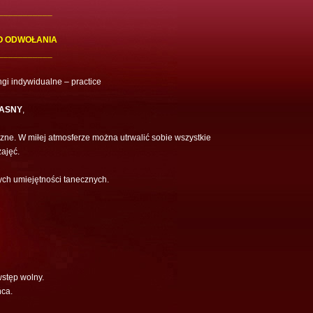
___________
O ODWOŁANIA
___________
gi indywidualne – practice
ŁASNY
,
ne. W miłej atmosferze można utrwalić sobie wszystkie
ajęć.
ych umiejętności tanecznych.
stęp wolny.
ńca.