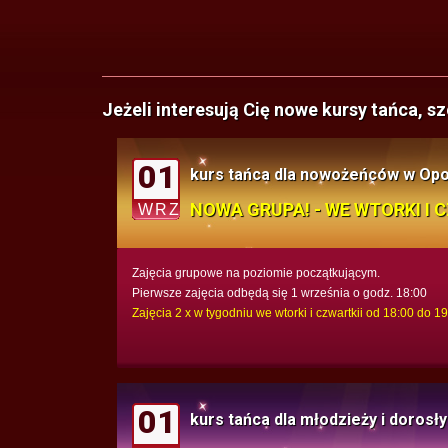
Jeżeli interesują Cię nowe kursy tańca, 
01
kurs tańca dla nowożeńców w Opo
NOWA GRUPA! - WE WTORKI I 
WRZ
Zajęcia grupowe na poziomie początkującym.
Pierwsze zajęcia odbędą się 1 września o godz. 18:00
Zajęcia 2 x w tygodniu we wtorki i czwartkii od 18:00 do 1
01
kurs tańca dla młodzieży i dorosł