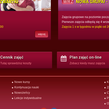
CZWARTKI
NOWA GRUPA! - 
WRZ
Zajęcia grupowe na poziomie pocz
Pierwsze zajęcia odbędą się 4 wrze
:00
Zajęcia 1 x w tygodniu w piątki od 
więcej
Cennik zajęć
Plan zajęć on-line
Tutaj sprawdzisz koszty
Zobacz kiedy masz zajęcia
Nowe kursy
K
Kontynuacja nauki
Z
Nowożeńcy
C
Lekcje indywidualne
P
O