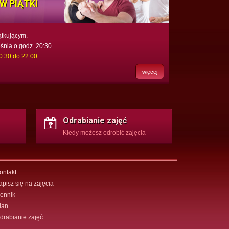
W PIĄTKI
ątkującym.
śnia o godz. 20:30
20:30 do 22:00
więcej
Odrabianie zajęć
Kiedy możesz odrobić zajęcia
ontakt
apisz się na zajęcia
ennik
lan
drabianie zajęć