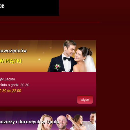
 nowożeńców
W PIĄTKI
ątkującym.
śnia o godz. 20:30
20:30 do 22:00
więcej
odzieży i dorosłych w Opolu