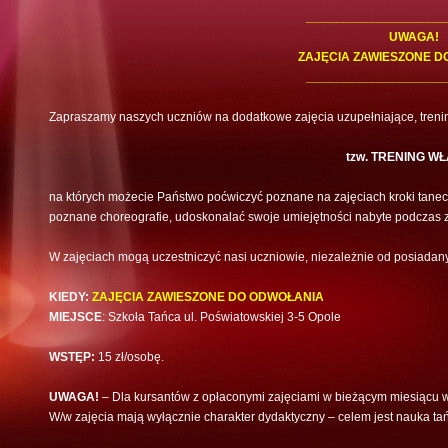
____________________
UWAGA!
ZAJĘCIA ZAWIESZONE D
____________________
Zapraszamy naszych uczniów na dodatkowe zajęcia uzupełniające, trenin
tzw. TRENING W
na których możecie Państwo poćwiczyć poznane na zajęciach kroki tanecz
poznane choreografie, udoskonalać swoje umiejętności nabyte podczas z
W zajęciach mogą uczestniczyć nasi uczniowie, niezależnie od posiadan
KIEDY:
ZAJĘCIA ZAWIESZONE DO ODWOŁANIA
MIEJSCE
: Szkoła Tańca ul. Poświatowskiej 3-5 Opole
WSTĘP:
15 zł/osobę.
UWAGA!
– Dla kursantów z opłaconymi zajęciami w bieżącym miesiącu w
W/w zajęcia mają wyłącznie charakter dydaktyczny – celem jest nauka ta