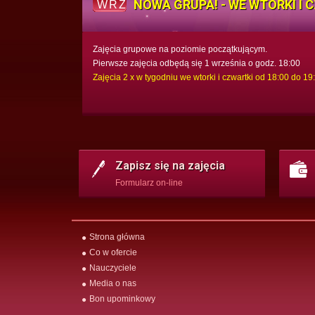
NOWA GRUPA! - WE WTORKI I 
WRZ
Zajęcia grupowe na poziomie początkującym.
Pierwsze zajęcia odbędą się 1 września o godz. 18:00
Zajęcia 2 x w tygodniu we wtorki i czwartki od 18:00 do 19
Zapisz się na zajęcia
Formularz on-line
Strona główna
Co w ofercie
Nauczyciele
Media o nas
Bon upominkowy