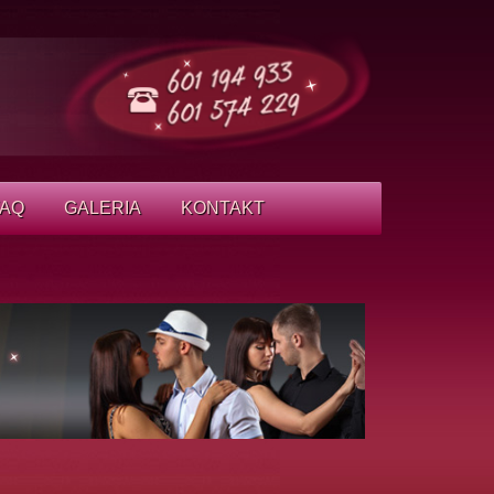
FAQ
GALERIA
KONTAKT
ECZNA
AQ – KURSY
 TAŃCA
AQ – NOWOŻEŃCY
NECZNE
AQ – LEKCJE
NDYWIDUALNE
NIE SEZONU
EZY