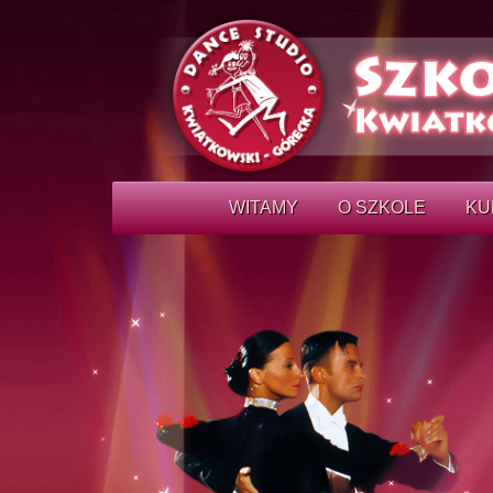
WITAMY
O SZKOLE
KU
CO W OFERCIE…
NOW
OPO
NAUCZYCIELE TA
NOW
MEDIA O NAS
GRU
BON UPOMINKOW
KON