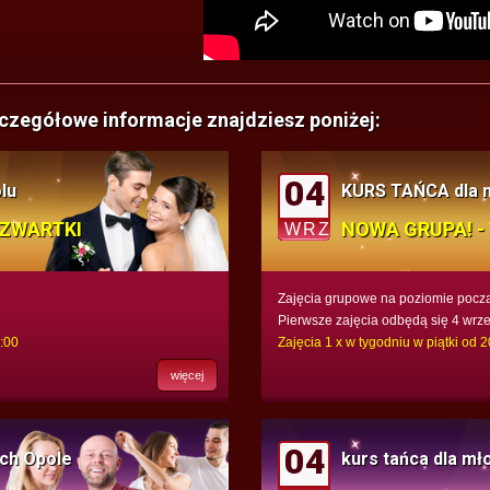
szczegółowe informacje znajdziesz poniżej:
04
lu
KURS TAŃCA dla
CZWARTKI
NOWA GRUPA! - 
WRZ
Zajęcia grupowe na poziomie pocz
Pierwsze zajęcia odbędą się 4 wrze
9:00
Zajęcia 1 x w tygodniu w piątki od 
więcej
04
ych Opole
kurs tańca dla mł