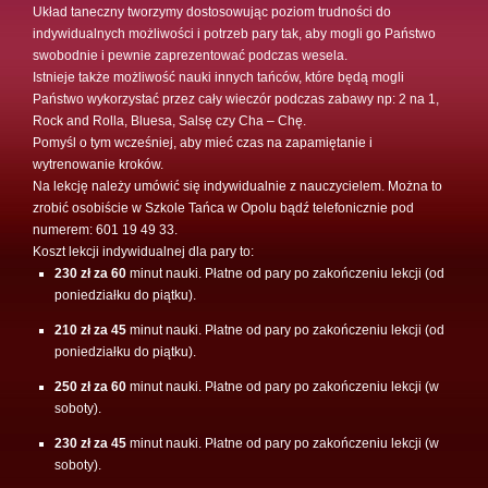
Układ taneczny tworzymy dostosowując poziom trudności do
indywidualnych możliwości i potrzeb pary tak, aby mogli go Państwo
swobodnie i pewnie zaprezentować podczas wesela.
Istnieje także możliwość nauki innych tańców, które będą mogli
Państwo wykorzystać przez cały wieczór podczas zabawy np: 2 na 1,
Rock and Rolla, Bluesa, Salsę czy Cha – Chę.
Pomyśl o tym wcześniej, aby mieć czas na zapamiętanie i
wytrenowanie kroków.
Na lekcję należy umówić się indywidualnie z nauczycielem. Można to
zrobić osobiście w Szkole Tańca w Opolu bądź telefonicznie pod
numerem: 601 19 49 33.
Koszt lekcji indywidualnej dla pary to:
230 zł za 60
minut nauki. Płatne od pary po zakończeniu lekcji (od
poniedziałku do piątku).
210 zł za 45
minut nauki. Płatne od pary po zakończeniu lekcji (od
poniedziałku do piątku).
250 zł za 60
minut nauki. Płatne od pary po zakończeniu lekcji (w
soboty).
230 zł za 45
minut nauki. Płatne od pary po zakończeniu lekcji (w
soboty).