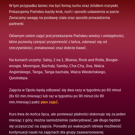
W tym przypadku taniec ma być formą ruchu oraz źródłem rozrywki.
Pokazujemy Państwu każdy krok, ruch i sposób ustawienia w parze.
Zwracamy uwagę na postawę ciała oraz sposób prowadzenia
partnerki.
Głównym celem zajęć jest przekazanie Państwu wiedzy i umiejętności,
które pozwolą czerpać przyjemność z tańca, oderwać się od
rzeczywistości, zrelaksować oraz dobrze bawić.
Na kursach uczymy: Salsy, 2 na 1, Bluesa, Rock and Rolla, Boogie-
woogie, Merengue, Bachaty, Samby, Cha-Chy, Jiva, Walca
Angielskiego, Tanga, Tanga bachata, Walca Wiedeńskiego,
Quickstepa.
Zajęcia w Opolu będą odbywać się dwa razy w tygodniu po 60 minut
(8x 60 min./miesiąc) lub raz w tygodniu po 90 minut (4x 90
min./miesiąc) patrz
plan zajęć.
Kurs trwa do końca lipca, ale ponieważ płatności dokonuje się za jeden
miesiąc z góry, można samodzielnie zadecydować, jak długo będzie
się uczęszczać na zajęcia. Ponadto po wakacjach istnieje możliwość
kontynuacji nauki na zajęciach dla grupy zaawansowanej.