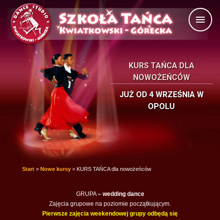
M
KURS TAŃCA DLA
NOWOŻEŃCÓW
JUŻ OD 4 WRZEŚNIA W
OPOLU
Start
»
Nowe kursy
»
KURS TAŃCA dla nowożeńców
GRUPA
–
wedding dance
Zajęcia grupowe na poziomie początkującym.
Pierwsze zajęcia weekendowej grupy odbędą się