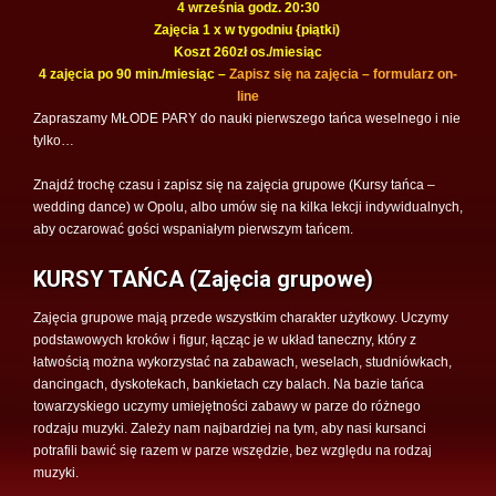
4 września godz. 20:30
Zajęcia 1 x w tygodniu {piątki)
Koszt 260zł os./
miesiąc
4 zajęcia po 90 min./miesiąc –
Zapisz się na zajęcia – formularz on-
line
Zapraszamy MŁODE PARY do nauki pierwszego tańca weselnego i nie
tylko…
Znajdź trochę czasu i zapisz się na zajęcia grupowe (Kursy tańca –
wedding dance) w Opolu, albo umów się na kilka lekcji indywidualnych,
aby oczarować gości wspaniałym pierwszym tańcem.
KURSY TAŃCA (Zajęcia grupowe)
Zajęcia grupowe mają przede wszystkim charakter użytkowy. Uczymy
podstawowych kroków i figur, łącząc je w układ taneczny, który z
łatwością można wykorzystać na zabawach, weselach, studniówkach,
dancingach, dyskotekach, bankietach czy balach. Na bazie tańca
towarzyskiego uczymy umiejętności zabawy w parze do różnego
rodzaju muzyki. Zależy nam najbardziej na tym, aby nasi kursanci
potrafili bawić się razem w parze wszędzie, bez względu na rodzaj
muzyki.