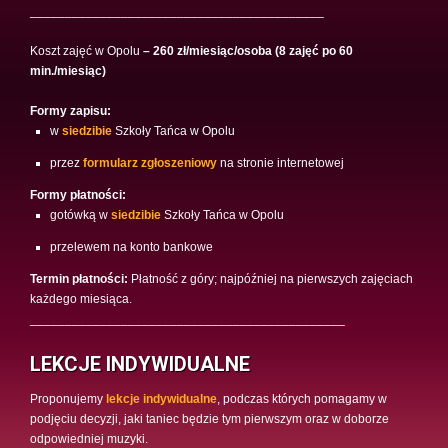
__________________________________________
Koszt zajęć w Opolu
– 260 zł/miesiąc/osoba (8 zajęć po 60
min./miesiąc)
Formy zapisu:
w
siedzibie
Szkoły Tańca w Opolu
przez
formularz zgłoszeniowy
na stronie internetowej
Formy płatności:
gotówką w
siedzibie
Szkoły Tańca w Opolu
przelewem na konto bankowe
Termin płatności:
Płatność z góry; najpóźniej na pierwszych zajęciach
każdego miesiąca.
_____________________________________________
LEKCJE INDYWIDUALNE
Proponujemy
lekcje indywidualne
, podczas których pomagamy w
podjęciu decyzji, jaki taniec będzie tym pierwszym oraz w doborze
odpowiedniej muzyki.